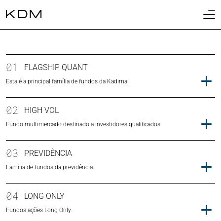
01
Home
02
01
Sobre
FLAGSHIP QUANT
Esta é a principal família de fundos da Kadima.
03
Cotas
02
04
HIGH VOL
Fundos
Fundo multimercado destinado a investidores qualificados.
05
Biblioteca
03
PREVIDÊNCIA
06
Família de fundos da previdência.
Contato
04
LONG ONLY
Fundos ações Long Only.