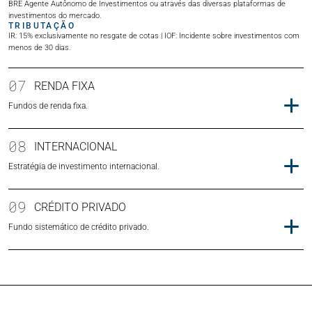
BRE Agente Autônomo de Investimentos ou através das diversas plataformas de
investimentos do mercado.
TRIBUTAÇÃO
IR: 15% exclusivamente no resgate de cotas | IOF: Incidente sobre investimentos com
menos de 30 dias.
07
RENDA FIXA
Fundos de renda fixa.
08
INTERNACIONAL
Estratégia de investimento internacional.
09
CRÉDITO PRIVADO
Fundo sistemático de crédito privado.
REGULAMENTO
FACT SHEET
LÂMINA
REGULAMENTOS
FACT SHEET
LÂMINA