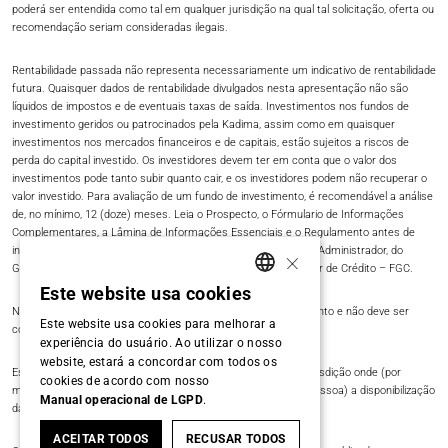
poderá ser entendida como tal em qualquer jurisdição na qual tal solicitação, oferta ou
recomendação seriam consideradas ilegais.​
Rentabilidade passada não representa necessariamente um indicativo de rentabilidade
futura. Quaisquer dados de rentabilidade divulgados nesta apresentação não são
líquidos de impostos e de eventuais taxas de saída. Investimentos nos fundos de
investimento geridos ou patrocinados pela Kadima, assim como em quaisquer
investimentos nos mercados financeiros e de capitais, estão sujeitos a riscos de
perda do capital investido. Os investidores devem ter em conta que o valor dos
investimentos pode tanto subir quanto cair, e os investidores podem não recuperar o
valor investido. Para avaliação de um fundo de investimento, é recomendável a análise
de, no mínimo, 12 (doze) meses. Leia o Prospecto, o Fórmulario de Informações
Complementares, a Lâmina de Informações Essenciais e o Regulamento antes de
×
investir. Fundos de Investimento não contam com garantia do Administrador, do
Gestor, de qualquer mecanismo de seguro ou Fundo Garantidor de Crédito – FGC.​
Este website usa cookies
PORTUGUESE
Nada neste site constitui conselho legal, fiscal ou de investimento e não deve ser
Este website usa cookies para melhorar a
confiado ao fazer uma decisão de investimento.​
ENGLISH
experiência do usuário. Ao utilizar o nosso
website, estará a concordar com todos os
Este site não é direcionado a qualquer pessoa em qualquer jurisdição onde (por
cookies de acordo com nosso
motivo de nacionalidade, residência ou outra condição de tal pessoa) a disponibilização
Manual operacional de LGPD
.
das informações aqui contidas seja proibida.​
ACEITAR TODOS
RECUSAR TODOS