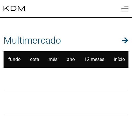
01
Home
02
Multimercado
Sobre
03
Cotas
fundo
cota
mês
ano
12 meses
início
04
Fundos
05
Biblioteca
06
Contato