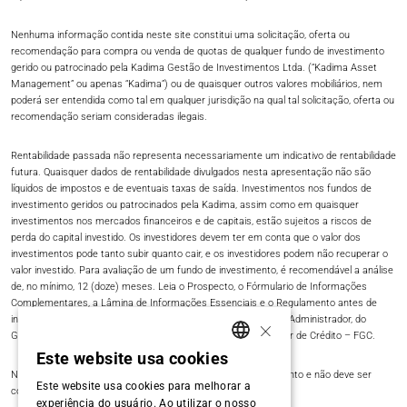
Nenhuma informação contida neste site constitui uma solicitação, oferta ou
recomendação para compra ou venda de quotas de qualquer fundo de investimento
gerido ou patrocinado pela Kadima Gestão de Investimentos Ltda. (“Kadima Asset
Management” ou apenas “Kadima”) ou de quaisquer outros valores mobiliários, nem
poderá ser entendida como tal em qualquer jurisdição na qual tal solicitação, oferta ou
recomendação seriam consideradas ilegais.​
Rentabilidade passada não representa necessariamente um indicativo de rentabilidade
futura. Quaisquer dados de rentabilidade divulgados nesta apresentação não são
líquidos de impostos e de eventuais taxas de saída. Investimentos nos fundos de
investimento geridos ou patrocinados pela Kadima, assim como em quaisquer
investimentos nos mercados financeiros e de capitais, estão sujeitos a riscos de
perda do capital investido. Os investidores devem ter em conta que o valor dos
investimentos pode tanto subir quanto cair, e os investidores podem não recuperar o
valor investido. Para avaliação de um fundo de investimento, é recomendável a análise
de, no mínimo, 12 (doze) meses. Leia o Prospecto, o Fórmulario de Informações
Complementares, a Lâmina de Informações Essenciais e o Regulamento antes de
×
investir. Fundos de Investimento não contam com garantia do Administrador, do
Gestor, de qualquer mecanismo de seguro ou Fundo Garantidor de Crédito – FGC.​
Este website usa cookies
PORTUGUESE
Nada neste site constitui conselho legal, fiscal ou de investimento e não deve ser
Este website usa cookies para melhorar a
confiado ao fazer uma decisão de investimento.​
ENGLISH
experiência do usuário. Ao utilizar o nosso