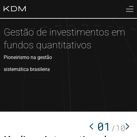
01
Home
Gestão de investimentos em
02
Sobre
fundos quantitativos
03
Cotas
Pioneirismo na gestão
04
sistemática brasileira
Fundos
05
Biblioteca
06
Contato
01
/
10