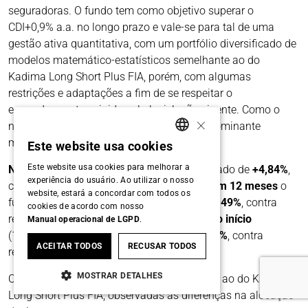
seguradoras. O fundo tem como objetivo superar o
CDI+0,9% a.a. no longo prazo e vale-se para tal de uma
gestão ativa quantitativa, com um portfólio diversificado de
modelos matemático-estatísticos semelhante ao do
Kadima Long Short Plus FIA, porém, com algumas
restrições e adaptações a fim de se respeitar o
enquadramento exigido pela legislação vigente. Como o
×
nome sugere, o fundo tem como risco predominante
modelos long-short no mercado de ações.
Este website usa cookies
PORTUGUESE
Este website usa cookies para melhorar a
No ano
o fundo apresentou retorno acumulado de
+4,84%
,
ENGLISH
experiência do usuário. Ao utilizar o nosso
contra retorno do CDI+0,9%aa de
+9,62%. Em 12 meses
o
website, estará a concordar com todos os
fundo apresentou retorno acumulado de
+8,49%
, contra
cookies de acordo com nosso
retorno do CDI+0,9%aa de
+11,89%
.
Desde o início
Manual operacional de LGPD
.
(15/05/2020), acumula resultado de
+24,38%
, contra
ACEITAR TODOS
RECUSAR TODOS
retorno do CDI+0,9%aa de
+17,66%
.
MOSTRAR DETALHES
O fundo apresentou resultados compatíveis ao do Kadima
Long Short Plus FIA, observadas as diferenças na alocação