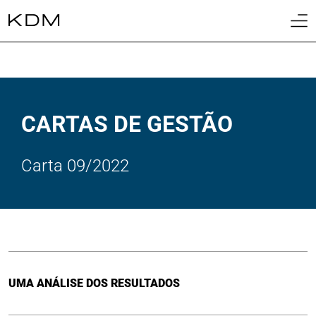
01
Home
02
Sobre
CARTAS DE GESTÃO
03
Cotas
04
Carta 09/2022
Fundos
05
Biblioteca
06
Contato
UMA ANÁLISE DOS RESULTADOS