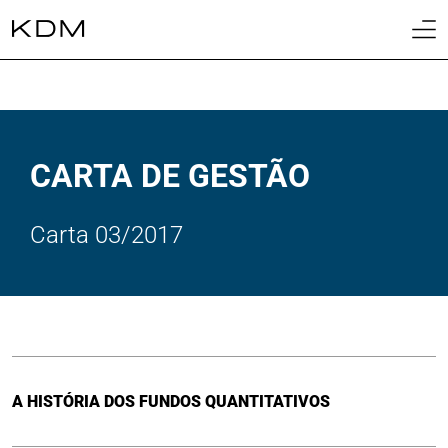
01
Home
02
Sobre
CARTA DE GESTÃO
03
Cotas
04
Carta 03/2017
Fundos
05
Biblioteca
06
Contato
A HISTÓRIA DOS FUNDOS QUANTITATIVOS