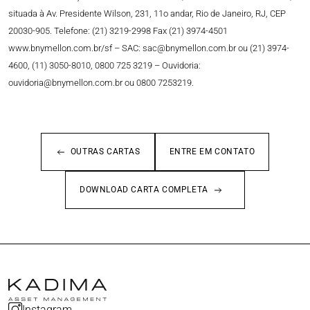
situada à Av. Presidente Wilson, 231, 11o andar, Rio de Janeiro, RJ, CEP
20030-905. Telefone: (21) 3219-2998 Fax (21) 3974-4501
www.bnymellon.com.br/sf – SAC:
sac@bnymellon.com.br
ou (21) 3974-
4600, (11) 3050-8010, 0800 725 3219 – Ouvidoria:
ouvidoria@bnymellon.com.br
ou 0800 7253219.
OUTRAS CARTAS
ENTRE EM CONTATO
DOWNLOAD CARTA COMPLETA
Instagram