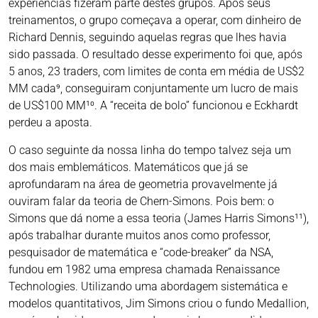
experiências fizeram parte destes grupos. Após seus
treinamentos, o grupo começava a operar, com dinheiro de
Richard Dennis, seguindo aquelas regras que lhes havia
sido passada. O resultado desse experimento foi que, após
5 anos, 23 traders, com limites de conta em média de US$2
MM cada⁹, conseguiram conjuntamente um lucro de mais
de US$100 MM¹⁰. A “receita de bolo” funcionou e Eckhardt
perdeu a aposta.
O caso seguinte da nossa linha do tempo talvez seja um
dos mais emblemáticos. Matemáticos que já se
aprofundaram na área de geometria provavelmente já
ouviram falar da teoria de Chern-Simons. Pois bem: o
Simons que dá nome a essa teoria (James Harris Simons¹¹),
após trabalhar durante muitos anos como professor,
pesquisador de matemática e “code-breaker” da NSA,
fundou em 1982 uma empresa chamada Renaissance
Technologies. Utilizando uma abordagem sistemática e
modelos quantitativos, Jim Simons criou o fundo Medallion,