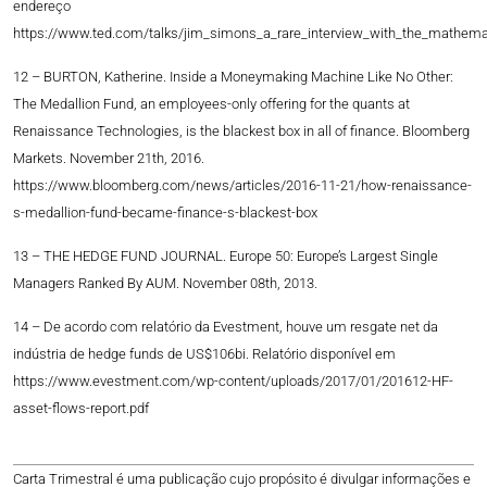
endereço
https://www.ted.com/talks/jim_simons_a_rare_interview_with_the_mathema
12 – BURTON, Katherine. Inside a Moneymaking Machine Like No Other:
The Medallion Fund, an employees-only offering for the quants at
Renaissance Technologies, is the blackest box in all of finance. Bloomberg
Markets. November 21th, 2016.
https://www.bloomberg.com/news/articles/2016-11-21/how-renaissance-
s-medallion-fund-became-finance-s-blackest-box
13 – THE HEDGE FUND JOURNAL. Europe 50: Europe’s Largest Single
Managers Ranked By AUM. November 08th, 2013.
14 – De acordo com relatório da Evestment, houve um resgate net da
indústria de hedge funds de US$106bi. Relatório disponível em
https://www.evestment.com/wp-content/uploads/2017/01/201612-HF-
asset-flows-report.pdf
Carta Trimestral é uma publicação cujo propósito é divulgar informações e