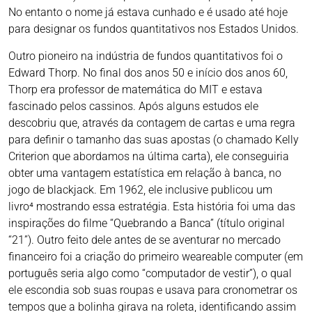
No entanto o nome já estava cunhado e é usado até hoje
para designar os fundos quantitativos nos Estados Unidos.
Outro pioneiro na indústria de fundos quantitativos foi o
Edward Thorp. No final dos anos 50 e início dos anos 60,
Thorp era professor de matemática do MIT e estava
fascinado pelos cassinos. Após alguns estudos ele
descobriu que, através da contagem de cartas e uma regra
para definir o tamanho das suas apostas (o chamado Kelly
Criterion que abordamos na última carta), ele conseguiria
obter uma vantagem estatística em relação à banca, no
jogo de blackjack. Em 1962, ele inclusive publicou um
livro⁴ mostrando essa estratégia. Esta história foi uma das
inspirações do filme “Quebrando a Banca” (título original
“21”). Outro feito dele antes de se aventurar no mercado
financeiro foi a criação do primeiro weareable computer (em
português seria algo como “computador de vestir”), o qual
ele escondia sob suas roupas e usava para cronometrar os
tempos que a bolinha girava na roleta, identificando assim