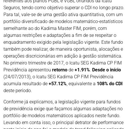
referentes aos planos PGBL e VGBL oriundos da Icatu
Seguros, tendo como objetivo superar o CDI no longo prazo.
Para tal, vale-se de uma gestão ativa quantitativa, com um
portfólio diversificado de modelos matemático-estatísticos
semelhante ao do Kadima Master FIM, porém, com
algumas restrições e adaptações a fim de se respeitar o
enquadramento exigido pela legislação vigente. Este fundo
também pode realizar, de maneira oportunista, alocações e
operações discricionárias em adição à gestão sistemática.
No primeiro trimestre de 2017, o Icatu SEG Kadima CP FIM
Previdência apresentou
retorno
de
+1.91%
.
Desde o início
(24/07/2013), o Icatu SEG Kadima CP FIM Previdência
acumula resultado de
+57.12%
, equivalente a
108% do CDI
deste período.
Conforme já explicamos, a legislação vigente para fundos
de previdência exige que façamos algumas adaptações no
portfólio de modelos matemáticos aplicados neste fundo.
Levando em conta isso, o principal detrator de performance